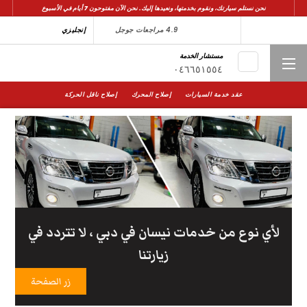
نحن نستلم سيارتك، ونقوم بخدمتها، ونعيدها إليك. نحن الآن مفتوحون 7 أيام في الأسبوع
4.9 مراجعات جوجل
إنجليزي
مستشار الخدمة
Me
٠٤٦٦٥١٥٥٤
عقد خدمة السيارات
إصلاح المحرك
إصلاح ناقل الحركة
لأي نوع من خدمات نيسان في دبي ، لا تتردد في
زيارتنا
زر الصفحة