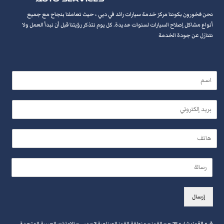
نحن فخورون بكوننا مركز خدمة سيارات رائد في دبي ، حيث تعاملنا بنجاح مع جميع
أنواع مشاكل إصلاح السيارات لسنوات عديدة. كل يوم نتذكر رؤيتنا قبل أن نبدأ العمل ولا
نتنازل عن جودة الخدمة
N
a
m
E
e
m
*
a
P
i
h
l
o
*
N
M
n
a
e
e
m
s
*
e
s
إرسال
E
a
m
g
a
e
فرع القوز
: شارع 25 ج – القوز – منطقة القوز الصناعية 3 – دبي – الإمارات العربية المتحدة